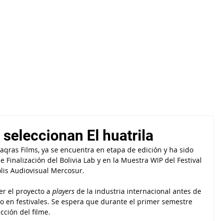
INICIO
QUIÉNES SOMOS
QUÉ HACEMOS
 seleccionan El huatrila
Saqras Films, ya se encuentra en etapa de edición y ha sido 
 Finalización del Bolivia Lab y en la Muestra WIP del Festival 
olis Audiovisual Mercosur.
r el proyecto a 
players
 de la industria internacional antes de 
ido en festivales. Se espera que durante el primer semestre 
cción del filme.