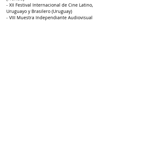
- XII Festival Internacional de Cine Latino,
Uruguayo y Brasilero (Uruguay)
- VIII Muestra Independiante Audiovisual
Xalisco (México)
- VII Festival Nacional de Cine de
Huánuco (Perú)
- III Festival de Cortometrajes de Piura
Cine con Chifles (Perú)
- II Cinema Nubo Muestra Internacional
de Cine Latino (México)
- II Festival de Cine de Hurlingham
(Argentina)